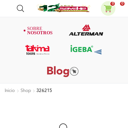
0
0
Inicio
Shop
326215