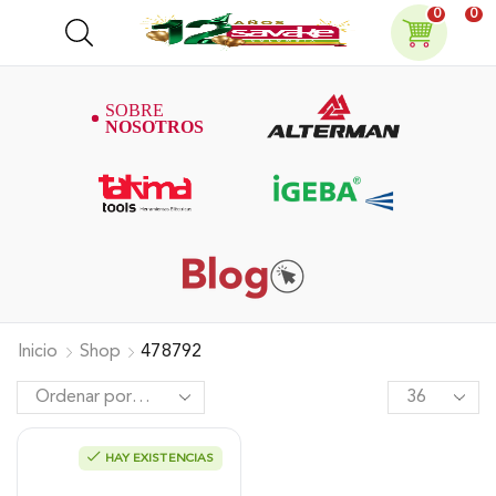
0
0
Inicio
Shop
478792
HAY EXISTENCIAS
Overol Con Canilleras, Sr2.