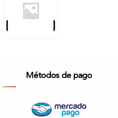
$
979.200
$
881.279
Añadir al carrito
Métodos de pago