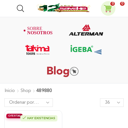
0
0
Inicio
Shop
489880
OFERTAS
HAY EXISTENCIAS
Motosierra Alterman Gasolina 2T,
62Cc, Espada 22» (55Cm), Xcs62-I.