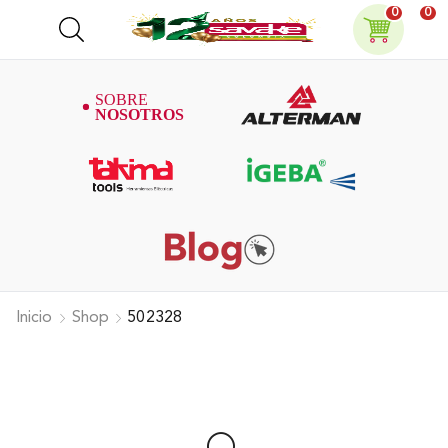
0
0
Inicio
Shop
502328