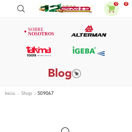
0
0
Inicio
Shop
509067