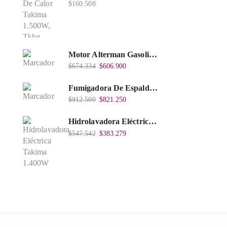
$
160.508
Motor Alterman Gasolina 4T, 6.5Hp Eje Cuña/Rosca 3/4", Xge65K.
$
674.334
$
606.900
Fumigadora De Espalda Alterman Gasolina 2T, 26 Cc, Bomba Nylon Libre Mantenimiento, Tf900-A.
$
912.500
$
821.250
Hidrolavadora Eléctrica Takima 1.400W 1.600Psi, Tkepw-1600-A.
$
547.542
$
383.279