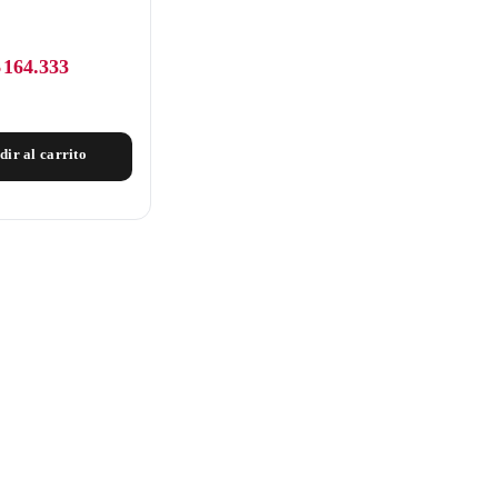
$
164.333
dir al carrito