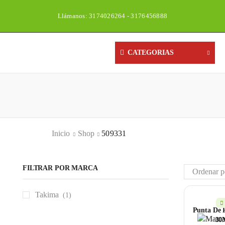
Llámanos: 3174026264 - 3176456888
CATEGORIAS
Inicio
Shop
509331
FILTRAR POR MARCA
Takima
(1)
Punta De 
30