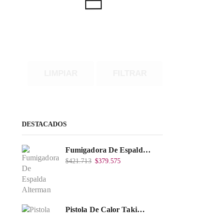
LIMPIAR
FILTRAR
DESTACADOS
Fumigadora De Espalda Alterman A Baterí­a 12V/12Ah, 20Litros, Xkes20.
$
421.713
$
379.575
Pistola De Calor Takima 1.500W, Tkhg-1500.