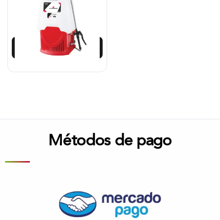
$
421.713
$
379.575
Añadir al carrito
Métodos de pago