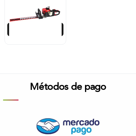
$
924.800
$
832.321
Añadir al carrito
Métodos de pago