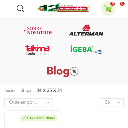
0
0
Inicio
Shop
34 X 35 X 31
HAY EXISTENCIAS
Bomba Fumigadora Estacionaria
Acople Directo, 25 Litros, Xp25D.