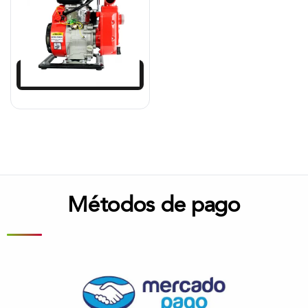
$
904.258
$
813.833
Añadir al carrito
Métodos de pago