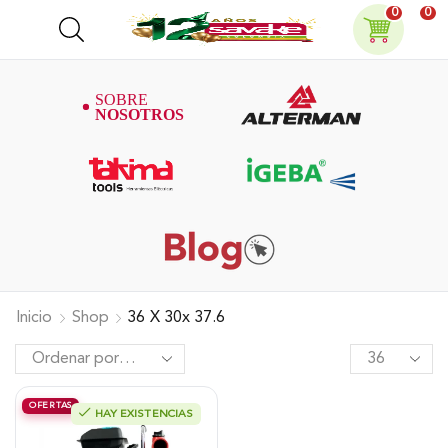
0
0
Inicio
Shop
36 X 30x 37.6
OFERTAS
HAY EXISTENCIAS
Motobomba Alterman Gasolina 4T,
Autocebante 1.5″ X 1.5″ 2.5Hp,
Xgwp15P.