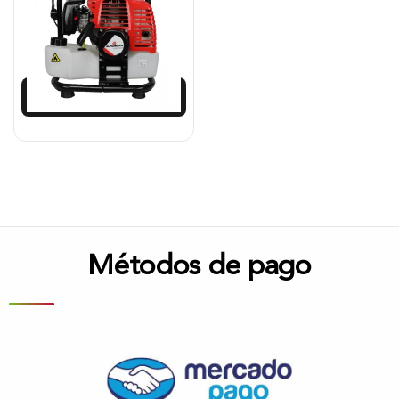
$
879.467
$
791.520
Añadir al carrito
Métodos de pago