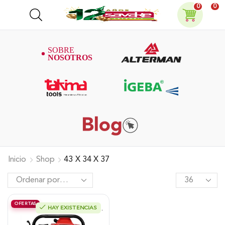
0
0
Inicio
Shop
43 X 34 X 37
OFERTAS
HAY EXISTENCIAS
Motobomba Alterman, Gasolina 2T,
Alta Presión 1.5″X1.5″, 52 Cc,
Xgwp2P2.