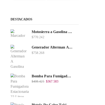
DESTACADOS
Motosierra a Gasolina 52 Barra 20'' PD
$
770.242
Generador Alterman A Gasolina 2T, 950W, Encendido Manual, 120 V, Con Chasis, EGG950-I.
$
758.268
Bomba Para Fumigadora Estacionaria 22 Litros, Xp22-I.
$
408.425
$
367.583
Pistola De Calor Takima 1.500W, Tkhg-1500.