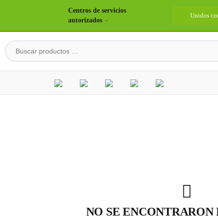
Centros de servicios
idos construyendo país
Bienvenidos
Unidos co
autorizados
NO SE ENCONTRARON