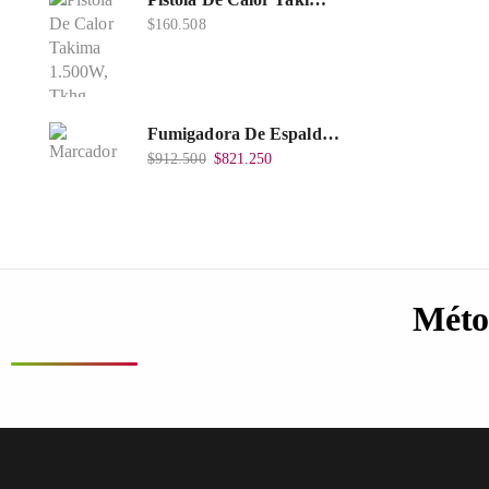
$
160.508
Fumigadora De Espalda Alterman Gasolina 2T, 26 Cc, Bomba Nylon Libre Mantenimiento, Tf900-A.
$
912.500
$
821.250
Méto