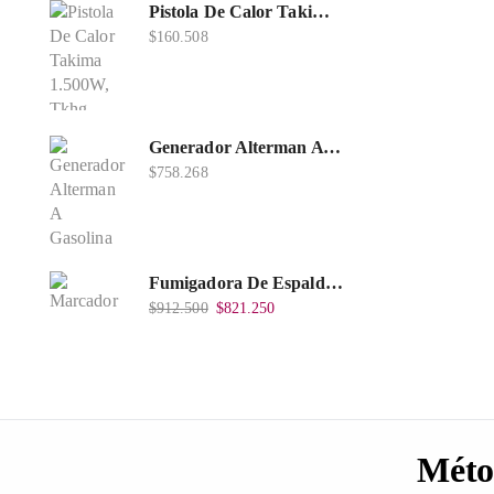
Pistola De Calor Takima 1.500W, Tkhg-1500.
$
160.508
Generador Alterman A Gasolina 2T, 950W, Encendido Manual, 120 V, Con Chasis, EGG950-I.
$
758.268
Fumigadora De Espalda Alterman Gasolina 2T, 26 Cc, Bomba Nylon Libre Mantenimiento, Tf900-A.
$
912.500
$
821.250
Méto