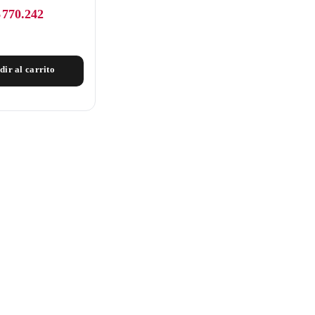
$
770.242
dir al carrito