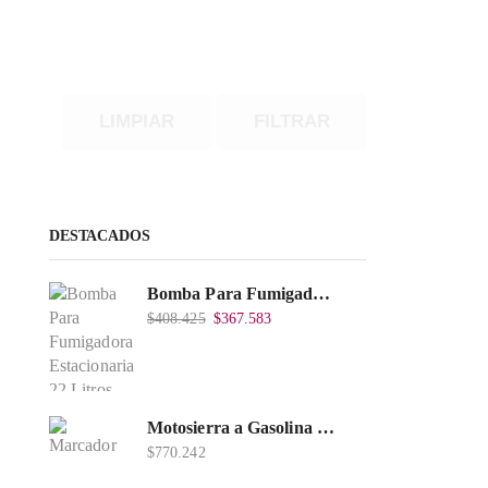
LIMPIAR
FILTRAR
DESTACADOS
Bomba Para Fumigadora Estacionaria 22 Litros, Xp22-I.
$
408.425
$
367.583
Motosierra a Gasolina 52 Barra 20'' PD
$
770.242