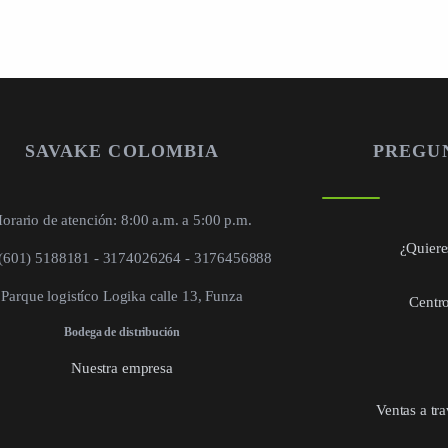
SAVAKE COLOMBIA
PREGU
orario de atención: 8:00 a.m. a 5:00 p.m.
¿Quieres
 (601) 5188181 - 3174026264 - 3176456888
Parque logistíco Logika calle 13, Funza
Centro
Bodega de distribución
Nuestra empresa
Ventas a tr