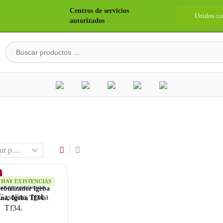
Centros de servicios
idos construyendo país
Bienvenidos
Unidos co
autorizados
HAY EXISTENCIAS
ebulizador Igeba
na, Igeba Tf34.