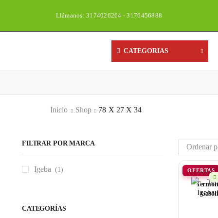
Llámanos: 3174026264 - 3176456888
Un
CATEGORIAS
Inicio
Shop
78 X 27 X 34
FILTRAR POR MARCA
Igeba
(1)
OFERTAS
Termon
Gasoli
CATEGORÍAS