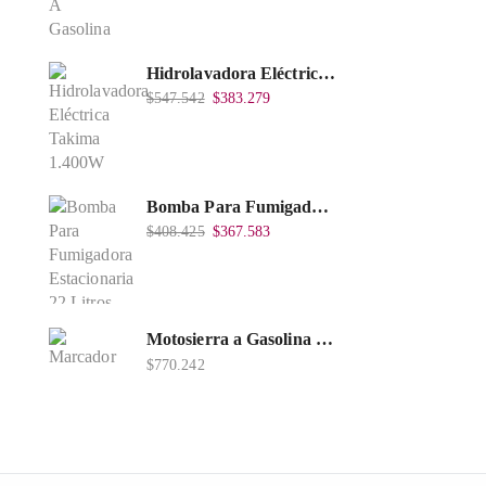
Hidrolavadora Eléctrica Takima 1.400W 1.600Psi, Tkepw-1600-A.
$
547.542
$
383.279
Bomba Para Fumigadora Estacionaria 22 Litros, Xp22-I.
$
408.425
$
367.583
Motosierra a Gasolina 52 Barra 20'' PD
$
770.242