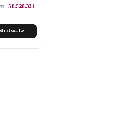
$
8.528.334
333
dir al carrito