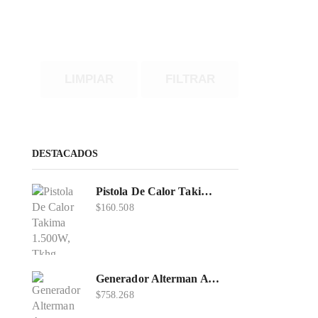
LIMPIAR
FILTRAR
DESTACADOS
Pistola De Calor Takima 1.500W, Tkhg-1500.
$
160.508
Generador Alterman A Gasolina 2T, 950W, Encendido Manual, 120 V, Con Chasis, EGG950-I.
$
758.268