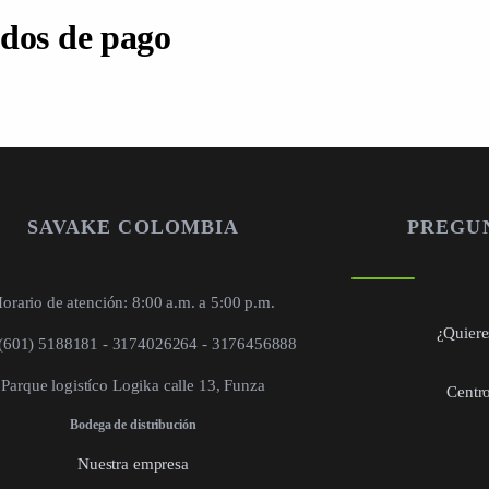
dos de pago
SAVAKE COLOMBIA
PREGU
orario de atención: 8:00 a.m. a 5:00 p.m.
¿Quieres
 (601) 5188181 - 3174026264 - 3176456888
Parque logistíco Logika calle 13, Funza
Centro
Bodega de distribución
Nuestra empresa