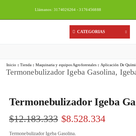
Llámanos: 3174026264 - 3176456888
Un
CATEGORIAS
Inicio
Tienda
Maquinaria y equipos Agroforestales
Aplicación De Quími
Termonebulizador Igeba Gasolina, Igeb
Termonebulizador Igeba Gas
$
12.183.333
$
8.528.334
Termonebulizador Igeba Gasolina.