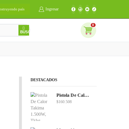
nstruyendo país
Ingresar
Bienvenidos
0
0
BUSCAR
DESTACADOS
Pistola De Calor Takima 1.500W, Tkhg-1500.
$
160.508