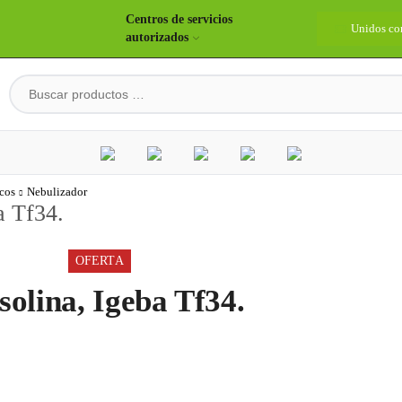
Centros de servicios
idos construyendo país
Bienvenidos
Unidos co
autorizados
cos
Nebulizador
a Tf34.
OFERTA
olina, Igeba Tf34.