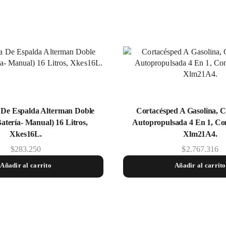
De Espalda Alterman Doble
Cortacésped A Gasolina, C
aterí­a- Manual) 16 Litros,
Autopropulsada 4 En 1, Con
Xkes16L.
Xlm21A4.
$
283.250
$
2.767.316
Añadir al carrito
Añadir al carrito