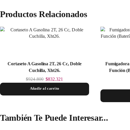
Productos Relacionados
Cortaseto A Gasolina 2T, 26 Cc, Doble
Fumigadora 
Cuchilla, Xht26.
Función (B
$
924.800
$
832.321
Añadir al carrito
También Te Puede Interesar...