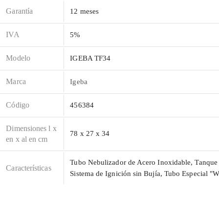
Garantía
12 meses
IVA
5%
Modelo
IGEBA TF34
Marca
Igeba
Código
456384
Dimensiones l x
78 x 27 x 34
en x al en cm
Tubo Nebulizador de Acero Inoxidable, Tanque 
Caracterí­sticas
Sistema de Ignición sin Bujía, Tubo Especial "