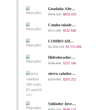
Guadaña Alterman A Gasolina 2T, De espalda, Eje Flexible, 43Cc, Xbc43B-I
$
934.150
$
859.418
Combo taladro Inalámbrico Takima 20V Li-Ion, Tklcd-20. + Polichadora Takima 7″ 1.200W, Tksp-180-D.
$
571.200
$
542.640
COMBO AHOYADOR ALTERMAN 52 CC + BROCA DE 20 CM X 80 CM + BROCA DE 15 CM X 80 CM
$
1.256.158
$
1.155.666
Hidrolavadora Eléctrica Takima 1.200W TKPW1200-13
$
396.666
$
337.166
sierra caladora 580 watts 85 mm/10 mm TKJS-85
$
254.065
$
203.252
Soldador Inverter 200Amps 110/220V 40% Heavy Duty (Hd) Tkwi-200-C
$
793.334
$
698.134