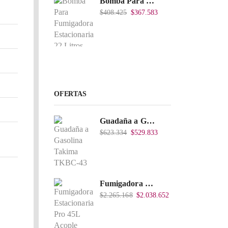
Bomba Para Fumigadora Estacionaria 22 Litros, Xp22-I.
$
408.425
$
367.583
OFERTAS
Guadaña a Gasolina Takima TKBC-43
$
623.334
$
529.833
,
Fumigadora Estacionaria Pro 45L Acople Directo con Accesorios
$
2.265.168
$
2.038.652