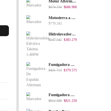
Motor Alterman Gasolina 4T, 6.5Hp Eje Cuña/Rosca 3/4", Xge65K.
$
674.334
$
606.900
Motosierra a Gasolina 52 Barra 20'' PD
$
770.242
Hidrolavadora Eléctrica Takima 1.400W 1.600Psi, Tkepw-1600-A.
$
547.542
$
383.279
Fumigadora De Espalda Alterman A Baterí­a 12V/12Ah, 20Litros, Xkes20.
$
421.713
$
379.575
Fumigadora De Espalda Alterman Gasolina 2T, 26 Cc, Bomba Nylon Libre Mantenimiento, Tf900-A.
$
912.500
$
821.250