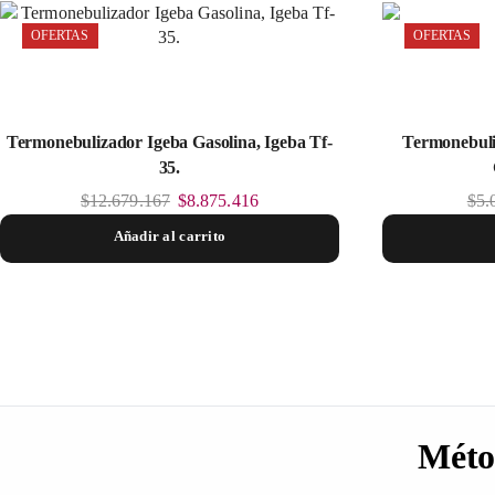
OFERTAS
OFERTAS
Termonebulizador Igeba Gasolina, Igeba Tf-
Termonebuli
35.
$
12.679.167
$
8.875.416
$
5.
Añadir al carrito
Méto