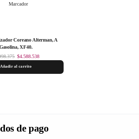
zador Coreano Alterman, A
Gasolina, XF40.
098.375
$
4.588.538
Añadir al carrito
dos de pago