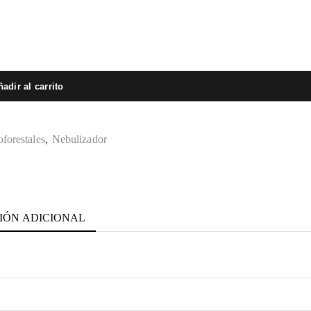
adir al carrito
forestales
,
Nebulizador
IÓN ADICIONAL