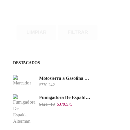
LIMPIAR
FILTRAR
DESTACADOS
Motosierra a Gasolina 52 Barra 20'' PD
$
770.242
Fumigadora De Espalda Alterman A Baterí­a 12V/12Ah, 20Litros, Xkes20.
$
421.713
$
379.575