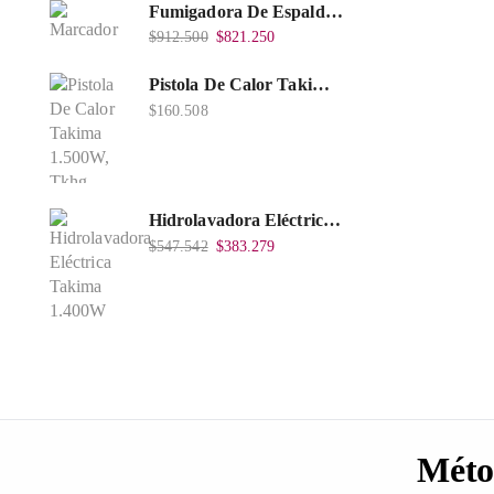
Fumigadora De Espalda Alterman Gasolina 2T, 26 Cc, Bomba Nylon Libre Mantenimiento, Tf900-A.
$
912.500
$
821.250
Pistola De Calor Takima 1.500W, Tkhg-1500.
$
160.508
Hidrolavadora Eléctrica Takima 1.400W 1.600Psi, Tkepw-1600-A.
$
547.542
$
383.279
Méto