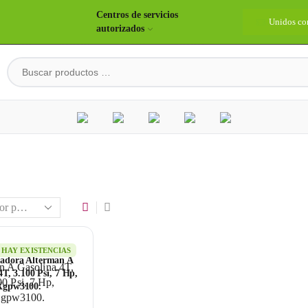
Centros de servicios
idos construyendo país
Bienvenidos
Unidos co
autorizados
HAY EXISTENCIAS
vadora Alterman A
4T, 3.100 Psi, 7 Hp,
Xgpw3100.