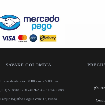
SAVAKE COLOMBIA
PREGU
orario de atención: 8:00 a.m. a 5:00 p.m.
¿Quieres
 (601) 5188181 - 3174026264 - 3176456888
Parque logistíco Logika calle 13, Funza
Centro