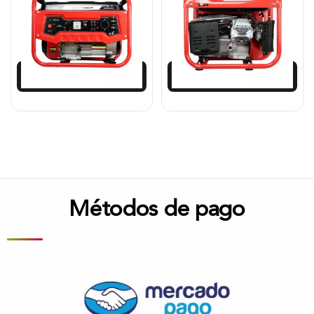
$
980.617
$
1.548.912
$
882.555
Añadir al carrito
Añadir al carrito
Métodos de pago