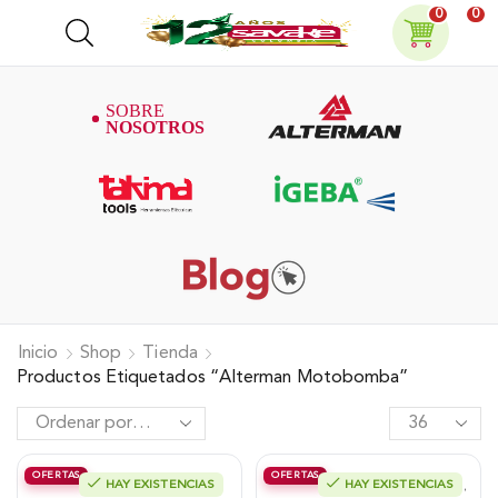
0
0
Inicio
Shop
Tienda
Productos Etiquetados “Alterman Motobomba”
OFERTAS
OFERTAS
HAY EXISTENCIAS
HAY EXISTENCIAS
Motobomba Alterman, Diesel, Alta
Motobomba Alterman, Gasolina 2T,