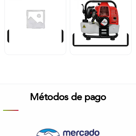
Presión 3″X3″ 10Hp, Xdwp3C.
Alta Presión 1.5″X1.5″, 52 Cc,
Xgwp2P2.
$
3.146.276
$
879.467
$
2.831.648
$
791.520
Añadir al carrito
Añadir al carrito
Métodos de pago