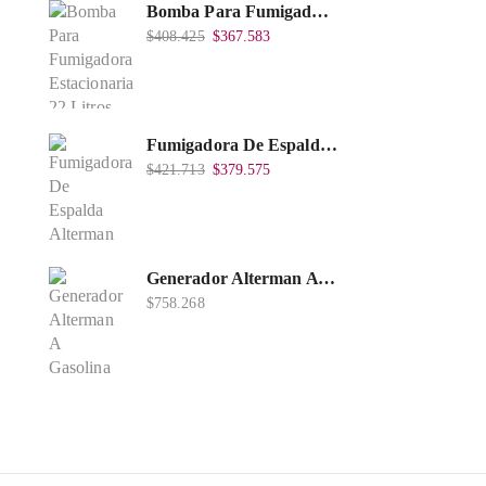
Bomba Para Fumigadora Estacionaria 22 Litros, Xp22-I.
$
408.425
$
367.583
Fumigadora De Espalda Alterman A Baterí­a 12V/12Ah, 20Litros, Xkes20.
$
421.713
$
379.575
Generador Alterman A Gasolina 2T, 950W, Encendido Manual, 120 V, Con Chasis, EGG950-I.
$
758.268