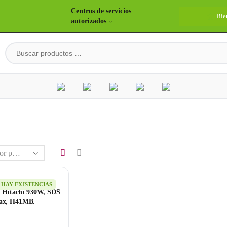
Centros de servicios
Bie
autorizados
HAY EXISTENCIAS
 Hitachi 930W, SDS
ax, H41MB.