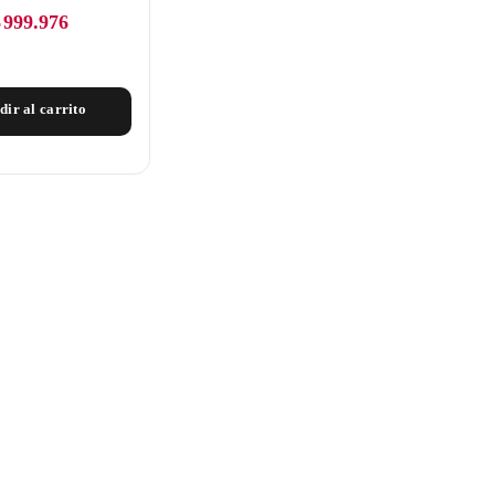
$
999.976
dir al carrito