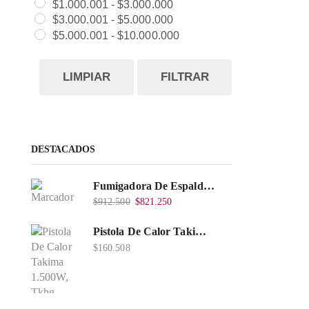
$
1.000.001
-
$
3.000.000
$
3.000.001
-
$
5.000.000
$
5.000.001
-
$
10.000.000
LIMPIAR
FILTRAR
DESTACADOS
Fumigadora De Espalda Alterman Gasolina 2T, 26 Cc, Bomba Nylon Libre Mantenimiento, Tf900-A.
$
912.500
$
821.250
Pistola De Calor Takima 1.500W, Tkhg-1500.
$
160.508