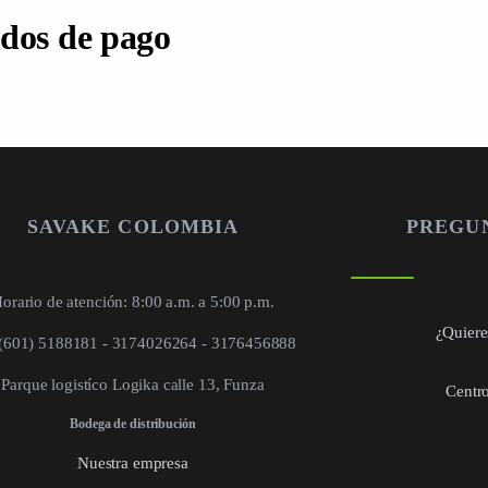
dos de pago
SAVAKE COLOMBIA
PREGU
orario de atención: 8:00 a.m. a 5:00 p.m.
¿Quieres
 (601) 5188181 - 3174026264 - 3176456888
Parque logistíco Logika calle 13, Funza
Centro
Bodega de distribución
Nuestra empresa