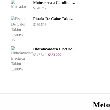
Motosierra a Gasolina 52 Barra 20'' PD
$
770.242
Pistola De Calor Takima 1.500W, Tkhg-1500.
$
160.508
Hidrolavadora Eléctrica Takima 1.400W 1.600Psi, Tkepw-1600-A.
$
547.542
$
383.279
Méto