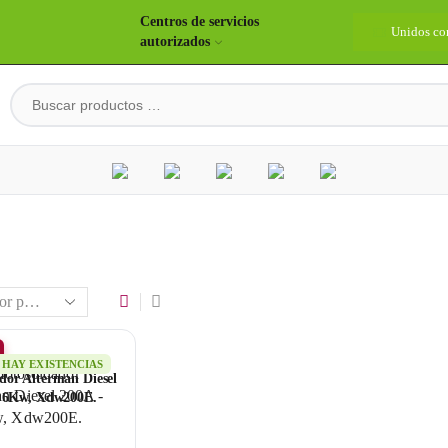
Centros de servicios
idos construyendo país
Bienvenidos
Unidos co
autorizados
HAY EXISTENCIAS
dor Alterman Diesel
 6Kw, Xdw200E.