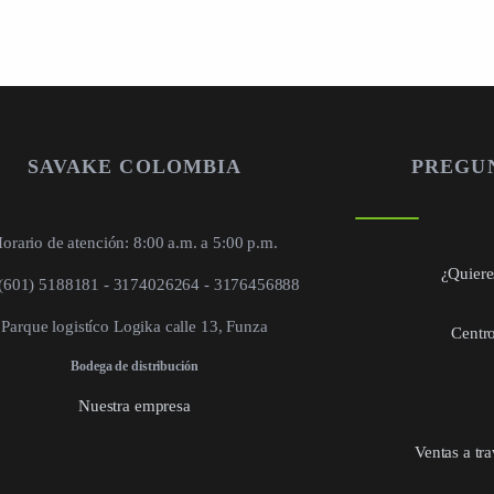
SAVAKE COLOMBIA
PREGU
orario de atención: 8:00 a.m. a 5:00 p.m.
¿Quieres
 (601) 5188181 - 3174026264 - 3176456888
Parque logistíco Logika calle 13, Funza
Centro
Bodega de distribución
Nuestra empresa
Ventas a tr