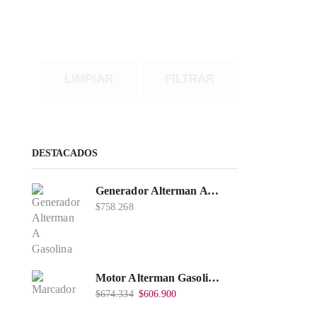
LIMPIAR
FILTRAR
DESTACADOS
Generador Alterman A Gasolina 2T, 950W, Encendido Manual, 120 V, Con Chasis, EGG950-I.
$
758.268
Motor Alterman Gasolina 4T, 6.5Hp Eje Cuña/Rosca 3/4", Xge65K.
$
674.334
$
606.900