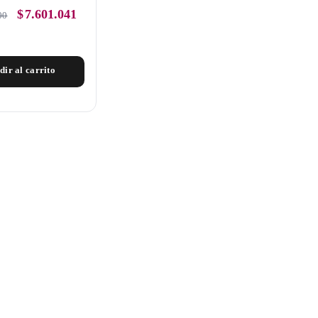
$
7.601.041
00
dir al carrito