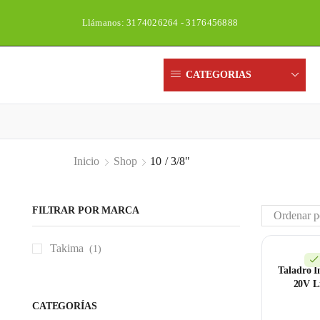
Llámanos: 3174026264 - 3176456888
CATEGORIAS
Inicio
Shop
10 / 3/8"
FILTRAR POR MARCA
Takima
(1)
Taladro 
20V Li
CATEGORÍAS