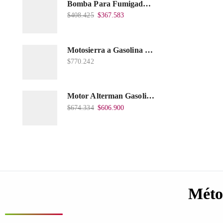
Bomba Para Fumigadora Estacionaria 22 Litros, Xp22-I.
$
408.425
$
367.583
Motosierra a Gasolina 52 Barra 20'' PD
$
770.242
Motor Alterman Gasolina 4T, 6.5Hp Eje Cuña/Rosca 3/4", Xge65K.
$
674.334
$
606.900
Méto