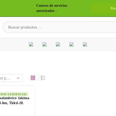
Centros de servicios
Bie
autorizados
HAY EXISTENCIAS
Inalámbrico Takima
-Ion, Tklcd-20.