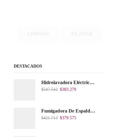
LIMPIAR
FILTRAR
DESTACADOS
Hidrolavadora Eléctrica Takima 1.400W 1.600Psi, Tkepw-1600-A.
$
547.542
$
383.279
Fumigadora De Espalda Alterman A Baterí­a 12V/12Ah, 20Litros, Xkes20.
$
421.713
$
379.575