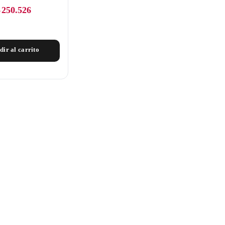
$
250.526
dir al carrito