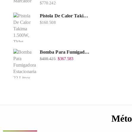
$
770.242
Pistola De Calor Takima 1.500W, Tkhg-1500.
$
160.508
Bomba Para Fumigadora Estacionaria 22 Litros, Xp22-I.
$
408.425
$
367.583
Méto