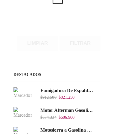
LIMPIAR
FILTRAR
DESTACADOS
Fumigadora De Espalda Alterman Gasolina 2T, 26 Cc, Bomba Nylon Libre Mantenimiento, Tf900-A.
$
912.500
$
821.250
Motor Alterman Gasolina 4T, 6.5Hp Eje Cuña/Rosca 3/4", Xge65K.
$
674.334
$
606.900
Motosierra a Gasolina 52 Barra 20'' PD