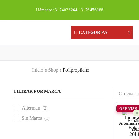
Llámanos: 3174026264 - 3176456888
Un
CATEGORIAS
Inicio
Shop
Polipropileno
FILTRAR POR MARCA
Alterman
(2)
OFERTAS
Fumiga
Sin Marca
(1)
Alterman A
20Li