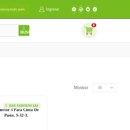
nstruyendo país
Ingresar
Bienvenidos
0
0
BUSCAR
Mostrar
HAY EXISTENCIAS
ector 3 Para Cinta De
Pasto, S-32-3.