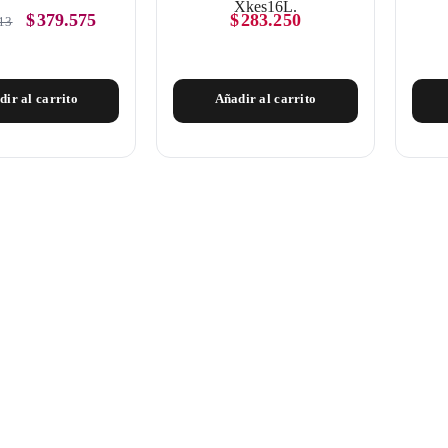
$
379.575
$
283.250
13
dir al carrito
Añadir al carrito