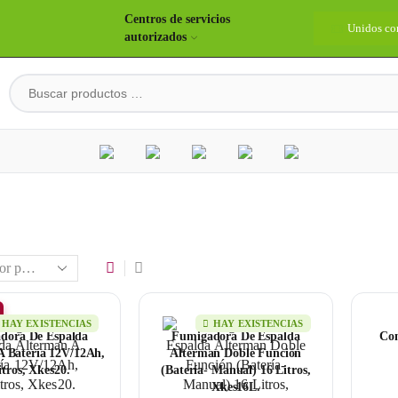
Centros de servicios
idos construyendo país
Bienvenidos
Unidos co
autorizados
HAY EXISTENCIAS
HAY EXISTENCIAS
dora De Espalda
Fumigadora De Espalda
Con
 Baterí­a 12V/12Ah,
Alterman Doble Función
tros, Xkes20.
(Baterí­a- Manual) 16 Litros,
Xkes16L.