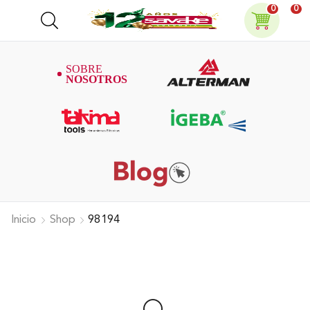
0
0
Inicio
Shop
98194