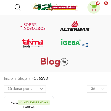
0
0
Inicio
Shop
FCJ65V3
HAY EXISTENCIAS
Sierra Caladora Hitachi 400W,
FCJ65V3.