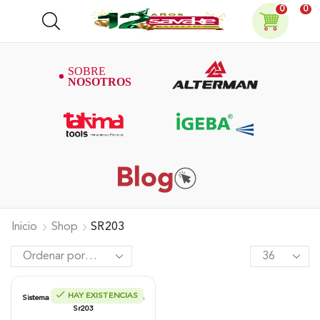
0
0
Inicio
Shop
SR203
HAY EXISTENCIAS
Sistema Riego Union Cinta A Cinta
Sr203