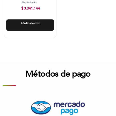
$
4.344.491
$
3.041.144
Añadir al carrito
Métodos de pago