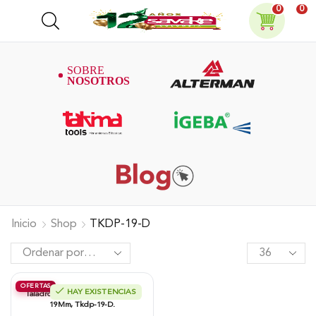
0
0
Inicio
Shop
TKDP-19-D
OFERTAS
HAY EXISTENCIAS
Taladro De árbol Takima 1.500W,
19Mm, Tkdp-19-D.