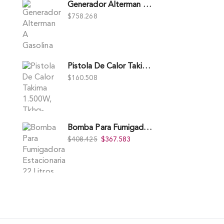
Generador Alterman A Gasolina 2T, 950W, Encendido Manual, 120 V, Con Chasis, EGG950-I.
$
758.268
Pistola De Calor Takima 1.500W, Tkhg-1500.
$
160.508
Bomba Para Fumigadora Estacionaria 22 Litros, Xp22-I.
$
408.425
$
367.583