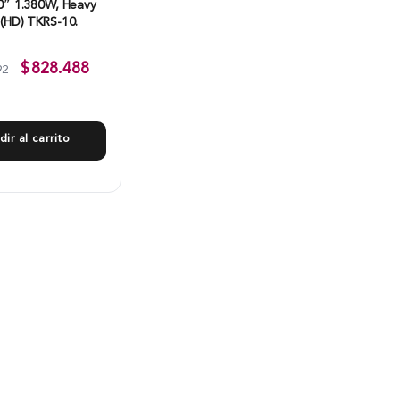
10″ 1.380W, Heavy
 (HD) TKRS-10.
$
828.488
92
dir al carrito