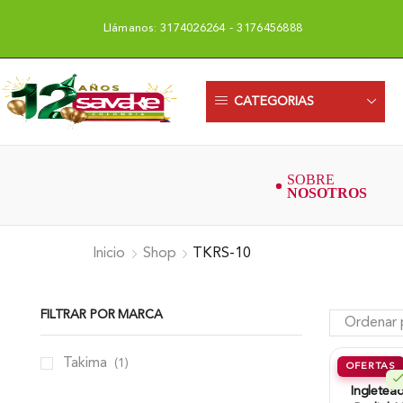
Llámanos: 3174026264 - 3176456888
Uni
CATEGORIAS
Inicio
Shop
TKRS-10
FILTRAR POR MARCA
Takima
(1)
OFERTAS
Ingletea