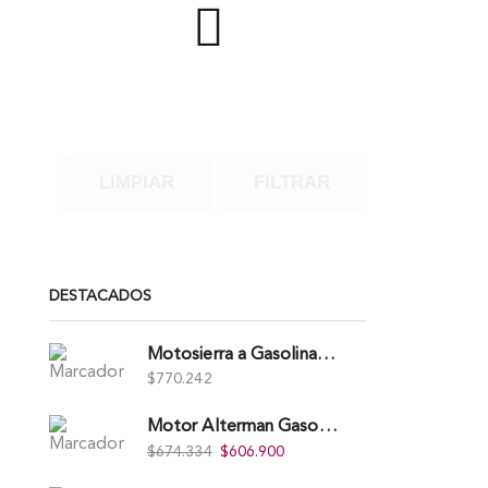
LIMPIAR
FILTRAR
DESTACADOS
Motosierra a Gasolina 52 Barra 20'' PD
$
770.242
Motor Alterman Gasolina 4T, 6.5Hp Eje Cuña/Rosca 3/4", Xge65K.
$
674.334
$
606.900