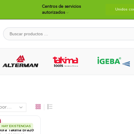
Centros de servicios
dos construyendo país
Bienvenidos
Unidos co
autorizados
HAY EXISTENCIAS
dora Takima Brazo