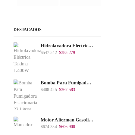
DESTACADOS
Hidrolavadora Eléctrica Takima 1.400W 1.600Psi, Tkepw-1600-A.
$
547.542
$
383.279
Bomba Para Fumigadora Estacionaria 22 Litros, Xp22-I.
$
408.425
$
367.583
Motor Alterman Gasolina 4T, 6.5Hp Eje Cuña/Rosca 3/4", Xge65K.
$
674.334
$
606.900