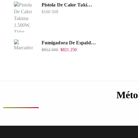
Pistola De Calor Takima 1.500W, Tkhg-1500.
$
160.508
Fumigadora De Espalda Alterman Gasolina 2T, 26 Cc, Bomba Nylon Libre Mantenimiento, Tf900-A.
$
912.500
$
821.250
Méto