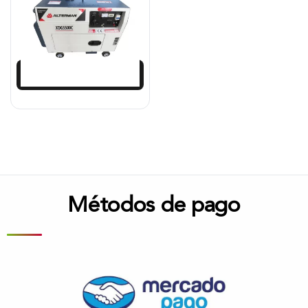
$
6.204.291
$
5.583.862
Añadir al carrito
Métodos de pago