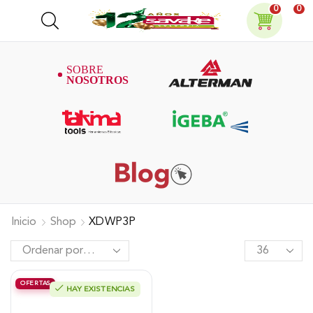
0
0
Inicio
Shop
XDWP3P
OFERTAS
HAY EXISTENCIAS
Motobomba Alterman, Diesel
Autocebante «3 X3», 6Hp, Xdwp3P.