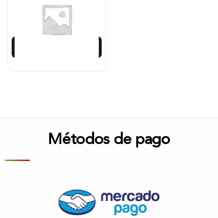
$
2.500.984
$
2.250.885
Añadir al carrito
Métodos de pago