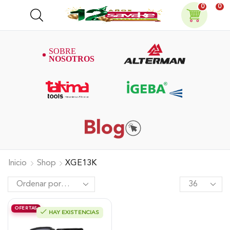
0
0
Inicio
Shop
XGE13K
OFERTAS
HAY EXISTENCIAS
Motor Alterman Gasolina 4T, 13Hp
Eje Cuña/Rosca 1″, Xge13K.