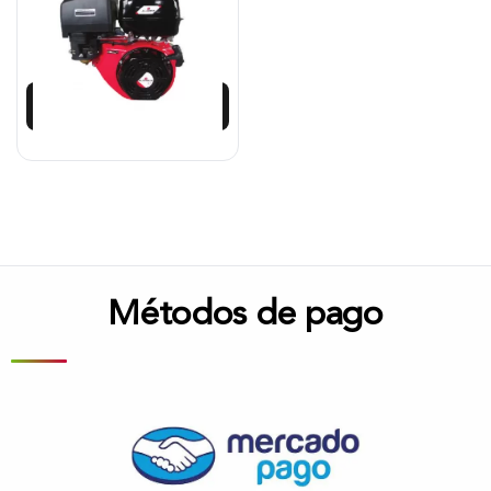
$
1.498.834
$
1.348.949
Añadir al carrito
Métodos de pago