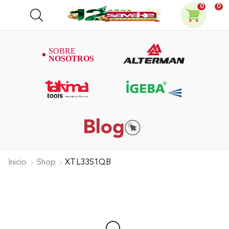
0
0
Inicio
Shop
XTL33S1QB