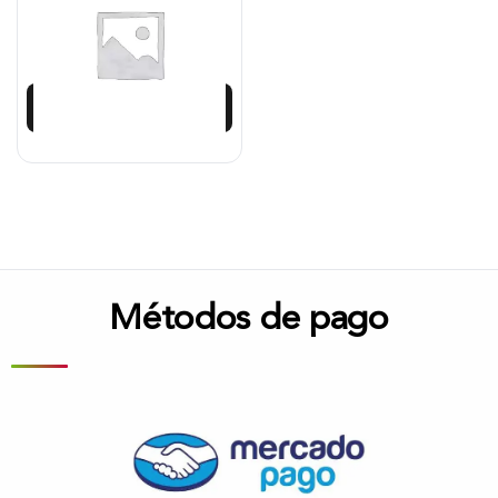
$
5.098.375
$
4.588.538
Añadir al carrito
Métodos de pago