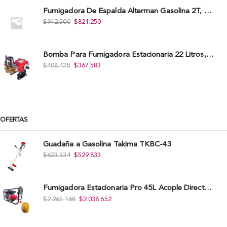
Fumigadora De Espalda Alterman Gasolina 2T, 26 Cc, Bomba Nylon Libre Mantenimiento, Tf900-A.
$
912.500
$
821.250
Bomba Para Fumigadora Estacionaria 22 Litros, Xp22-I.
$
408.425
$
367.583
OFERTAS
Guadaña a Gasolina Takima TKBC-43
$
623.334
$
529.833
Fumigadora Estacionaria Pro 45L Acople Directo con Accesorios
$
2.265.168
$
2.038.652