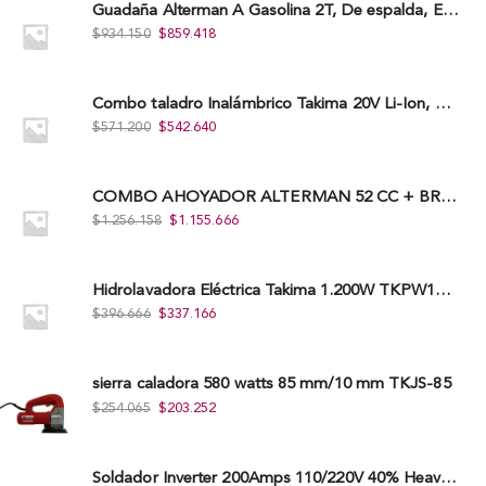
Guadaña Alterman A Gasolina 2T, De espalda, Eje Flexible, 43Cc, Xbc43B-I
$
934.150
$
859.418
Combo taladro Inalámbrico Takima 20V Li-Ion, Tklcd-20. + Polichadora Takima 7″ 1.200W, Tksp-180-D.
$
571.200
$
542.640
COMBO AHOYADOR ALTERMAN 52 CC + BROCA DE 20 CM X 80 CM + BROCA DE 15 CM X 80 CM
$
1.256.158
$
1.155.666
Hidrolavadora Eléctrica Takima 1.200W TKPW1200-13
$
396.666
$
337.166
sierra caladora 580 watts 85 mm/10 mm TKJS-85
$
254.065
$
203.252
Soldador Inverter 200Amps 110/220V 40% Heavy Duty (Hd) Tkwi-200-C