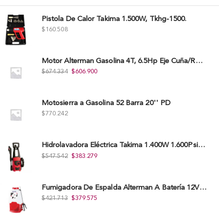
Pistola De Calor Takima 1.500W, Tkhg-1500.
$
160.508
Motor Alterman Gasolina 4T, 6.5Hp Eje Cuña/Rosca 3/4", Xge65K.
$
674.334
$
606.900
Motosierra a Gasolina 52 Barra 20'' PD
$
770.242
Hidrolavadora Eléctrica Takima 1.400W 1.600Psi, Tkepw-1600-A.
$
547.542
$
383.279
Fumigadora De Espalda Alterman A Baterí­a 12V/12Ah, 20Litros, Xkes20.
$
421.713
$
379.575