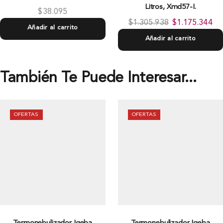
Litros, Xmd57-I.
$
38.095
$
1.305.938
$
1.175.344
Añadir al carrito
Añadir al carrito
También Te Puede Interesar...
OFERTAS
OFERTAS