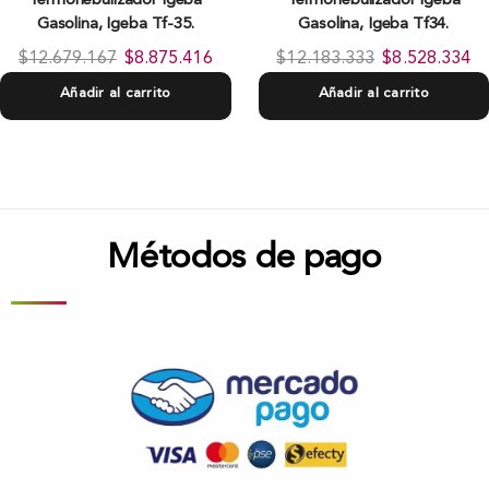
Termonebulizador Igeba
Termonebulizador Igeba
Gasolina, Igeba Tf-35.
Gasolina, Igeba Tf34.
$
12.679.167
$
8.875.416
$
12.183.333
$
8.528.334
Añadir al carrito
Añadir al carrito
Métodos de pago