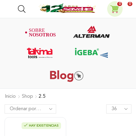
0
0
Inicio
Shop
2.5
HAY EXISTENCIAS
Minipulidora Takima 4 1/2″ 750W,
Tkag-115-K.