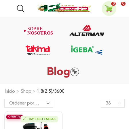
0
0
Inicio
Shop
1.8(2.5)/3600
OFERTAS
HAY EXISTENCIAS
Motobomba Alterman Gasolina 4T,
Autocebante 1.5″ X 1.5″ 2.5Hp,
Xgwp15P.