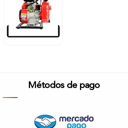
$
904.258
$
813.833
Añadir al carrito
Métodos de pago