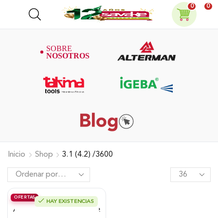
0
0
Inicio
Shop
3.1 (4.2) /3600
OFERTAS
HAY EXISTENCIAS
Motobomba Alterman, Diesel,
Autocebante «2X2», 4.2Hp, Xdwp2P.