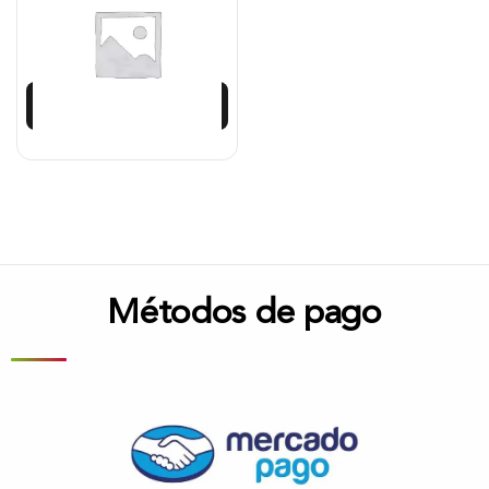
$
2.120.042
$
1.908.038
Añadir al carrito
Métodos de pago