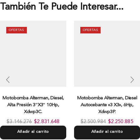
También Te Puede Interesar...
OFERTAS
OFERTAS
Motobomba Alterman, Diesel,
Motobomba Alterman, Diesel
Alta Presión 3″X3″ 10Hp,
Autocebante «3 X3», 6Hp,
Xdwp3C.
Xdwp3P.
$
3.146.276
$
2.831.648
$
2.500.984
$
2.250.885
Añadir al carrito
Añadir al carrito