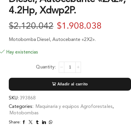
4.2Hp, Xdwp2P.
$
2.120.042
$
1.908.038
Motobomba Diesel, Autocebante «2X2».
Hay existencias
Añadir al carrito
SKU:
393868
Categories:
Maquinaria y equipos Agroforestales
,
Motobombas
Share: