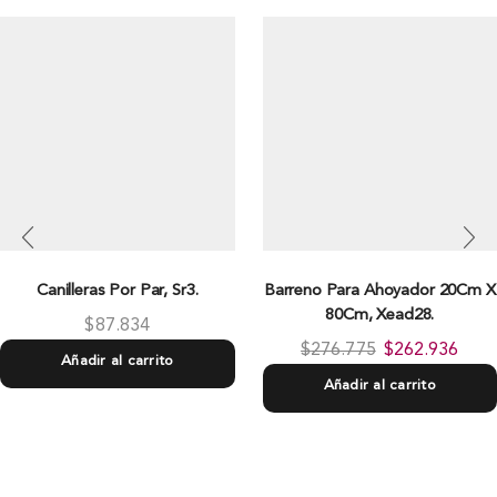
Canilleras Por Par, Sr3.
Barreno Para Ahoyador 20Cm X
80Cm, Xead28.
$
87.834
$
276.775
$
262.936
Añadir al carrito
Añadir al carrito