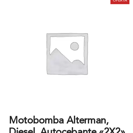
OFERTA
Motobomba Alterman,
Diesel, Autocebante «2X2»,