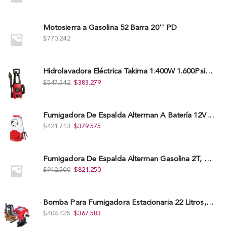
Motosierra a Gasolina 52 Barra 20'' PD
$
770.242
Hidrolavadora Eléctrica Takima 1.400W 1.600Psi, Tkepw-1600-A.
$
547.542
$
383.279
Fumigadora De Espalda Alterman A Baterí­a 12V/12Ah, 20Litros, Xkes20.
$
421.713
$
379.575
Fumigadora De Espalda Alterman Gasolina 2T, 26 Cc, Bomba Nylon Libre Mantenimiento, Tf900-A.
$
912.500
$
821.250
Bomba Para Fumigadora Estacionaria 22 Litros, Xp22-I.
$
408.425
$
367.583