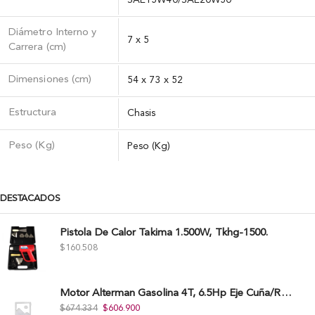
Diámetro Interno y
7 x 5
Carrera (cm)
Dimensiones (cm)
54 x 73 x 52
Estructura
Chasis
Peso (Kg)
Peso (Kg)
DESTACADOS
Pistola De Calor Takima 1.500W, Tkhg-1500.
$
160.508
Motor Alterman Gasolina 4T, 6.5Hp Eje Cuña/Rosca 3/4", Xge65K.
$
674.334
$
606.900