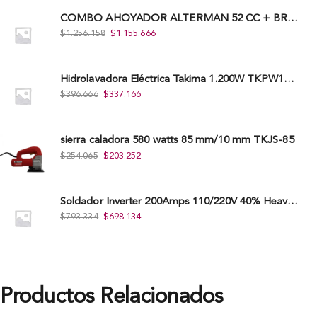
COMBO AHOYADOR ALTERMAN 52 CC + BROCA DE 20 CM X 80 CM + BROCA DE 15 CM X 80 CM
$
1.256.158
$
1.155.666
Hidrolavadora Eléctrica Takima 1.200W TKPW1200-13
$
396.666
$
337.166
sierra caladora 580 watts 85 mm/10 mm TKJS-85
$
254.065
$
203.252
Soldador Inverter 200Amps 110/220V 40% Heavy Duty (Hd) Tkwi-200-C
$
793.334
$
698.134
Productos Relacionados