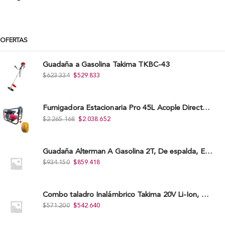
OFERTAS
Guadaña a Gasolina Takima TKBC-43
$
623.334
$
529.833
Fumigadora Estacionaria Pro 45L Acople Directo con Accesorios
$
2.265.168
$
2.038.652
Guadaña Alterman A Gasolina 2T, De espalda, Eje Flexible, 43Cc, Xbc43B-I
$
934.150
$
859.418
Combo taladro Inalámbrico Takima 20V Li-Ion, Tklcd-20. + Polichadora Takima 7″ 1.200W, Tksp-180-D.
$
571.200
$
542.640