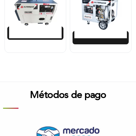
XDG5500E.
$
6.204.291
$
5.431.925
$
5.583.862
$
4.888.733
Añadir al carrito
Añadir al carrito
Métodos de pago