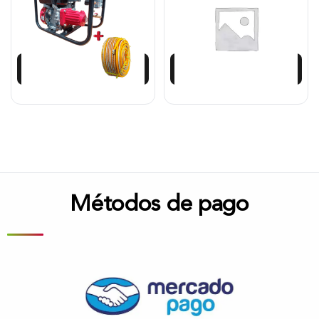
$
2.265.168
$
770.667
$
2.038.652
Añadir al carrito
Añadir al carrito
Métodos de pago