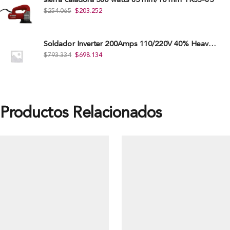
sierra caladora 580 watts 85 mm/10 mm TKJS-85
$
254.065
$
203.252
Soldador Inverter 200Amps 110/220V 40% Heavy Duty (Hd) Tkwi-200-C
$
793.334
$
698.134
Productos Relacionados