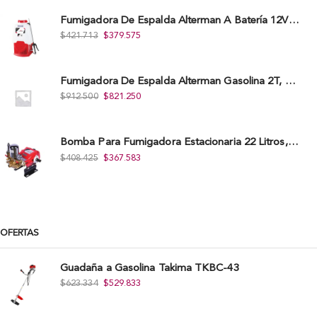
Fumigadora De Espalda Alterman A Baterí­a 12V/12Ah, 20Litros, Xkes20.
$
421.713
$
379.575
Fumigadora De Espalda Alterman Gasolina 2T, 26 Cc, Bomba Nylon Libre Mantenimiento, Tf900-A.
$
912.500
$
821.250
Bomba Para Fumigadora Estacionaria 22 Litros, Xp22-I.
$
408.425
$
367.583
OFERTAS
Guadaña a Gasolina Takima TKBC-43
$
623.334
$
529.833