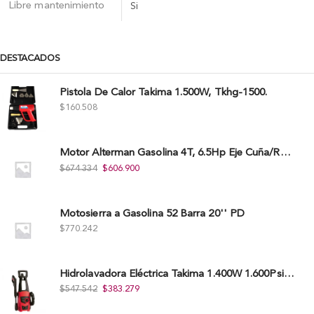
Libre mantenimiento
Si
DESTACADOS
Pistola De Calor Takima 1.500W, Tkhg-1500.
$
160.508
Motor Alterman Gasolina 4T, 6.5Hp Eje Cuña/Rosca 3/4", Xge65K.
$
674.334
$
606.900
Motosierra a Gasolina 52 Barra 20'' PD
$
770.242
Hidrolavadora Eléctrica Takima 1.400W 1.600Psi, Tkepw-1600-A.
$
547.542
$
383.279