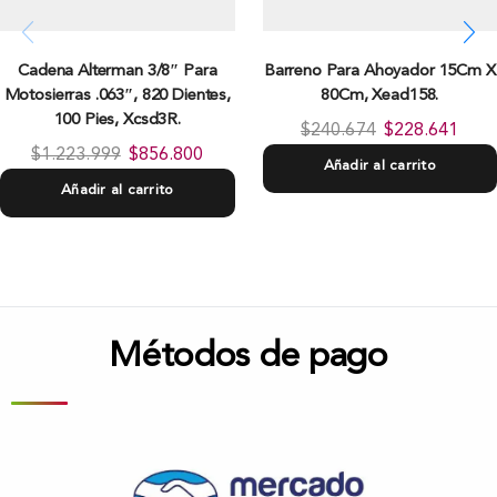
Cadena Alterman 3/8″ Para
Barreno Para Ahoyador 15Cm X
Motosierras .063″, 820 Dientes,
80Cm, Xead158.
100 Pies, Xcsd3R.
$
240.674
$
228.641
$
1.223.999
$
856.800
Añadir al carrito
Añadir al carrito
Métodos de pago