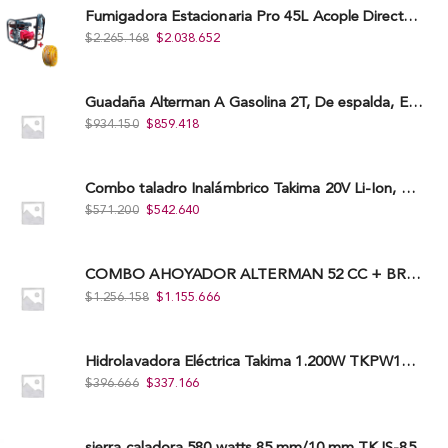
Fumigadora Estacionaria Pro 45L Acople Directo con Accesorios
$
2.265.168
$
2.038.652
Guadaña Alterman A Gasolina 2T, De espalda, Eje Flexible, 43Cc, Xbc43B-I
$
934.150
$
859.418
Combo taladro Inalámbrico Takima 20V Li-Ion, Tklcd-20. + Polichadora Takima 7″ 1.200W, Tksp-180-D.
$
571.200
$
542.640
COMBO AHOYADOR ALTERMAN 52 CC + BROCA DE 20 CM X 80 CM + BROCA DE 15 CM X 80 CM
$
1.256.158
$
1.155.666
Hidrolavadora Eléctrica Takima 1.200W TKPW1200-13
$
396.666
$
337.166