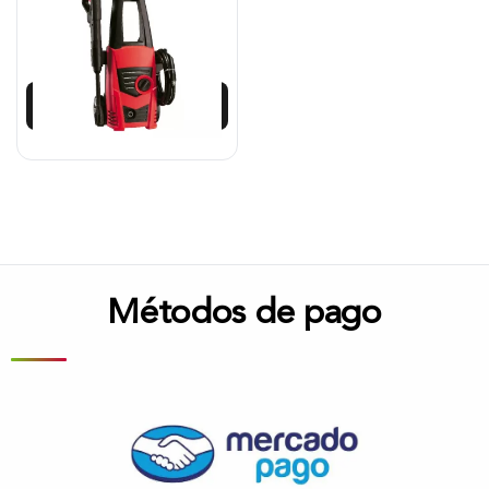
$
547.542
$
383.279
Añadir al carrito
Métodos de pago