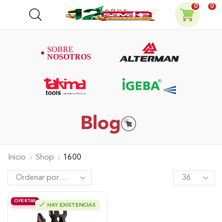
0
0
Inicio
Shop
1600
OFERTAS
HAY EXISTENCIAS
Hidrolavadora Eléctrica Takima
1.400W 1.600Psi, Tkepw-1600-A.