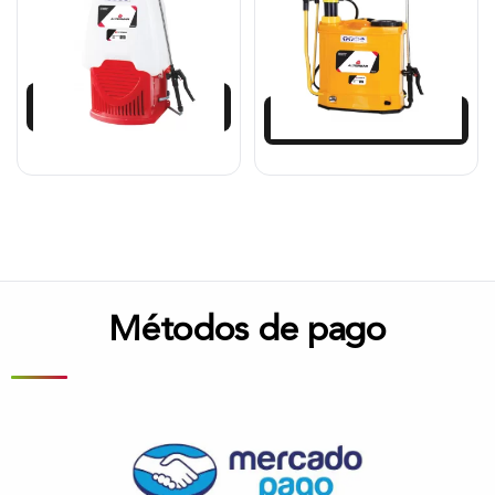
$
421.713
$
283.250
$
379.575
Añadir al carrito
Añadir al carrito
Métodos de pago