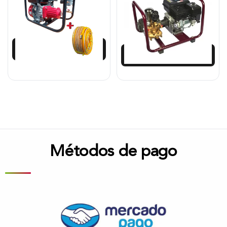
$
2.265.168
$
1.512.938
$
2.038.652
$
1.391.902
Añadir al carrito
Añadir al carrito
Métodos de pago