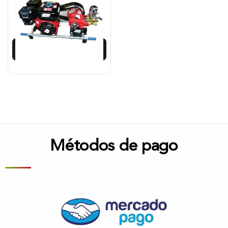
$
1.530.500
$
1.408.061
Añadir al carrito
Métodos de pago