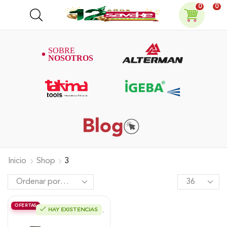
0
0
Inicio
Shop
3
OFERTAS
HAY EXISTENCIAS
Fumigadora Estacionaria Alterman,
45 Litros, Motor A Gasolina 4T