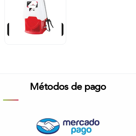
$
421.713
$
379.575
Añadir al carrito
Métodos de pago