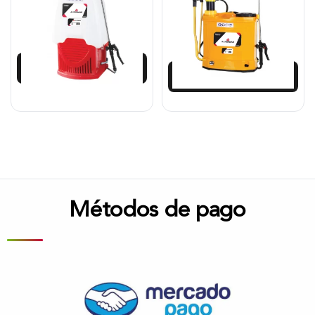
$
421.713
$
283.250
$
379.575
Añadir al carrito
Añadir al carrito
Métodos de pago