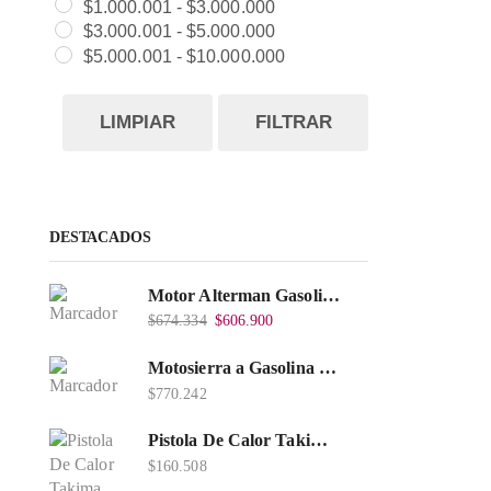
$
1.000.001
-
$
3.000.000
$
3.000.001
-
$
5.000.000
$
5.000.001
-
$
10.000.000
LIMPIAR
FILTRAR
DESTACADOS
Motor Alterman Gasolina 4T, 6.5Hp Eje Cuña/Rosca 3/4", Xge65K.
$
674.334
$
606.900
Motosierra a Gasolina 52 Barra 20'' PD
$
770.242
Pistola De Calor Takima 1.500W, Tkhg-1500.
$
160.508