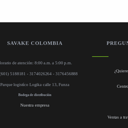
SAVAKE COLOMBIA
PREGU
orario de atención: 8:00 a.m. a 5:00 p.m.
¿Quieres
 (601) 5188181 - 3174026264 - 3176456888
Parque logistíco Logika calle 13, Funza
Centro
Bodega de distribución
Nuestra empresa
Ventas a tr