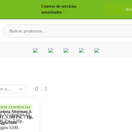
Centros de servicios
Bie
autorizados
HAY EXISTENCIAS
vadora Alterman A
4T, 3.100 Psi, 7 Hp,
Xgpw3100.