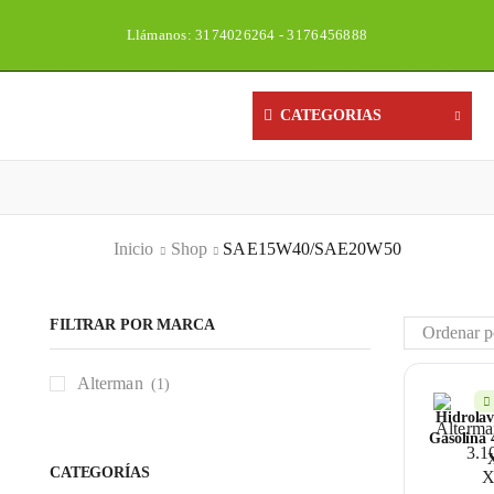
Llámanos: 3174026264 - 3176456888
CATEGORIAS
Inicio
Shop
SAE15W40/SAE20W50
FILTRAR POR MARCA
Alterman
(1)
Hidrola
Gasolina 
CATEGORÍAS