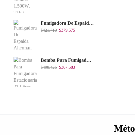
Fumigadora De Espalda Alterman A Baterí­a 12V/12Ah, 20Litros, Xkes20.
$
421.713
$
379.575
Bomba Para Fumigadora Estacionaria 22 Litros, Xp22-I.
$
408.425
$
367.583
Méto