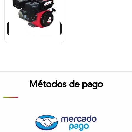
$
1.480.417
$
1.332.375
Añadir al carrito
Métodos de pago