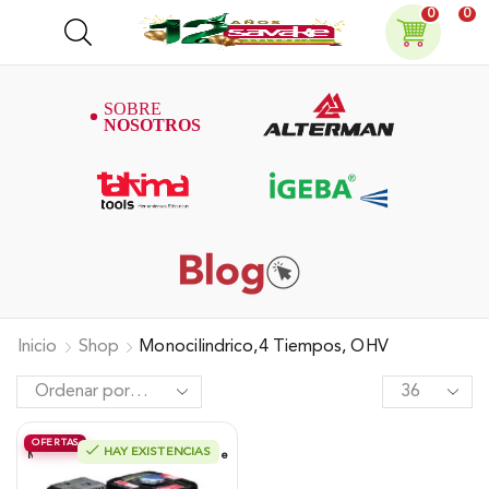
0
0
Inicio
Shop
Monocilindrico,4 Tiempos, OHV
OFERTAS
HAY EXISTENCIAS
Motor Alterman Gasolina 4T, 9Hp Eje
Cuña/Rosca 1″, Xge9K.