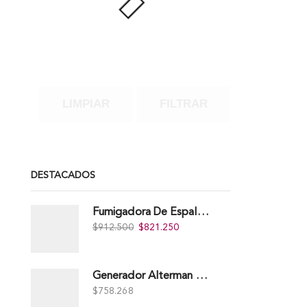
LIMPIAR
FILTRAR
DESTACADOS
Fumigadora De Espalda Alterman Gasolina 2T, 26 Cc, Bomba Nylon Libre Mantenimiento, Tf900-A.
$
912.500
$
821.250
Generador Alterman A Gasolina 2T, 950W, Encendido Manual, 120 V, Con Chasis, EGG950-I.
$
758.268