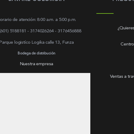
orario de atención: 8:00 a.m. a 5:00 p.m.
¿Quieres
 (601) 5188181 - 3174026264 - 3176456888
Parque logistíco Logika calle 13, Funza
Centro
Bodega de distribución
Nuestra empresa
Ventas a tr