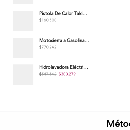
Pistola De Calor Takima 1.500W, Tkhg-1500.
$
160.508
Motosierra a Gasolina 52 Barra 20'' PD
$
770.242
Hidrolavadora Eléctrica Takima 1.400W 1.600Psi, Tkepw-1600-A.
$
547.542
$
383.279
Méto