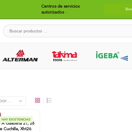
Centros de servicios
Bie
autorizados
HAY EXISTENCIAS
 A Gasolina 2T, 26
e Cuchilla, Xht26.