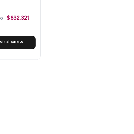
$
832.321
00
dir al carrito